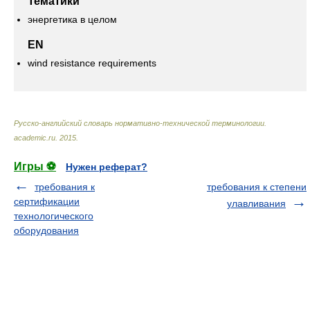
Тематики
энергетика в целом
EN
wind resistance requirements
Русско-английский словарь нормативно-технической терминологии
.
academic.ru
.
2015
.
Игры ⚽
Нужен реферат?
требования к
требования к степени
сертификации
улавливания
технологического
оборудования