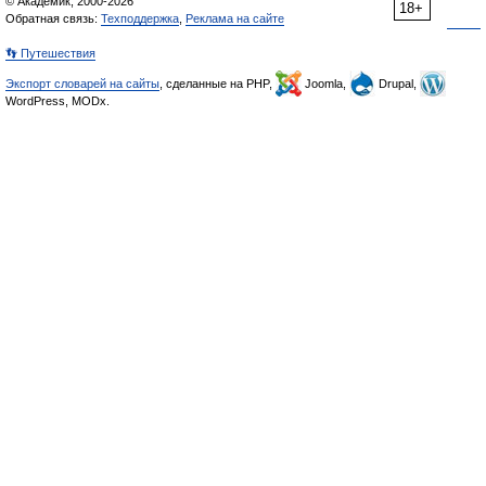
© Академик, 2000-2026
18+
Обратная связь:
Техподдержка
,
Реклама на сайте
👣 Путешествия
Экспорт словарей на сайты
, сделанные на PHP,
Joomla,
Drupal,
WordPress, MODx.